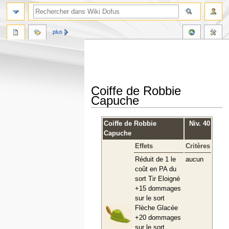
plus
Coiffe de Robbie
Capuche
Aller
Aller
Coiffe de Robbie
Niv. 40
à
à
Capuche
la
la
Effets
Critères
navigation
recherche
Réduit de 1 le
aucun
coût en PA du
sort Tir Eloigné
+15 dommages
sur le sort
Flèche Glacée
+20 dommages
sur le sort