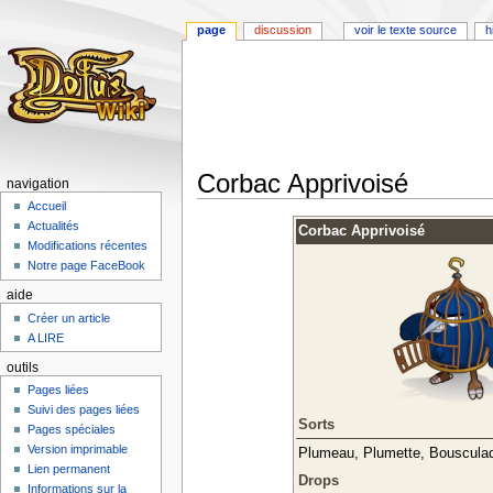
page
discussion
voir le texte source
h
Corbac Apprivoisé
navigation
Accueil
Aller
Aller
Actualités
Corbac Apprivoisé
à
à
Modifications récentes
la
la
Notre page FaceBook
navigation
recherche
aide
Créer un article
A LIRE
outils
Pages liées
Suivi des pages liées
Sorts
Pages spéciales
Version imprimable
Plumeau, Plumette, Bouscula
Lien permanent
Drops
Informations sur la