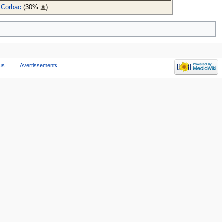
 Corbac
(30%
).
us
Avertissements