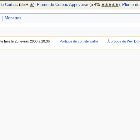
 de Corbac
(35%
),
Plume de Corbac Apprivoisé
(5.4%
),
Plume de
s
Monstres
é faite le 25 février 2008 à 20:36.
Politique de confidentialité
À propos de Wiki Dof