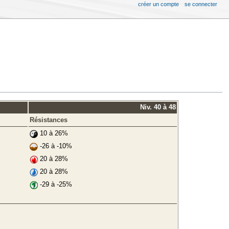
créer un compte
se connecter
Niv. 40 à 48
Résistances
10 à 26%
-26 à -10%
20 à 28%
20 à 28%
-29 à -25%