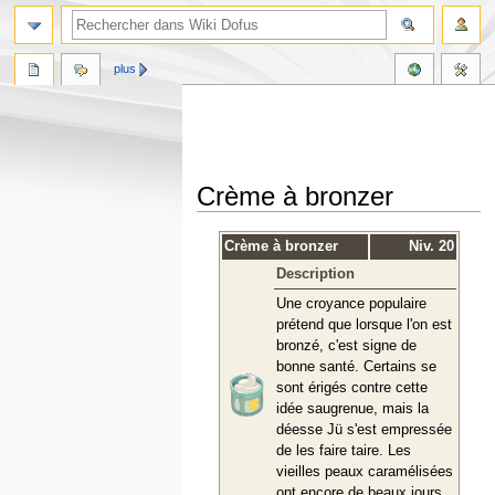
plus
Crème à bronzer
Aller
Aller
Crème à bronzer
Niv. 20
à
à
Description
la
la
navigation
recherche
Une croyance populaire
prétend que lorsque l'on est
bronzé, c'est signe de
bonne santé. Certains se
sont érigés contre cette
idée saugrenue, mais la
déesse Jü s'est empressée
de les faire taire. Les
vieilles peaux caramélisées
ont encore de beaux jours