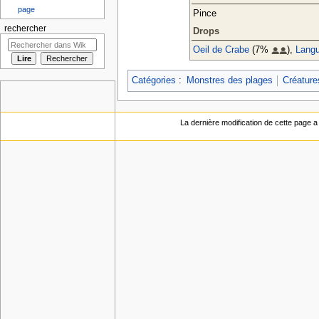
page
Pince
rechercher
Drops
Oeil de Crabe
(7%
),
Langu
Catégories
:
Monstres des plages
Créature
La dernière modification de cette page a 