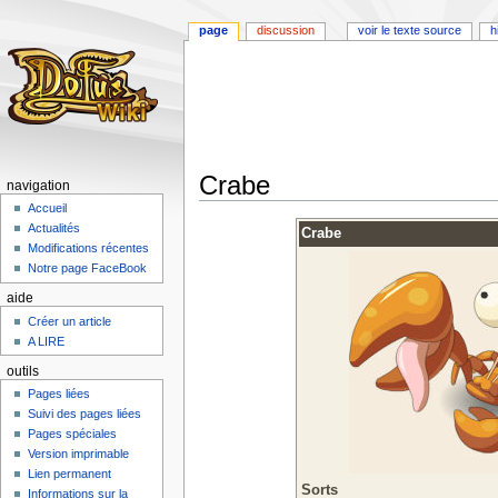
page
discussion
voir le texte source
h
Crabe
navigation
Accueil
Aller
Aller
Actualités
Crabe
à
à
Modifications récentes
la
la
Notre page FaceBook
navigation
recherche
aide
Créer un article
A LIRE
outils
Pages liées
Suivi des pages liées
Pages spéciales
Version imprimable
Lien permanent
Sorts
Informations sur la