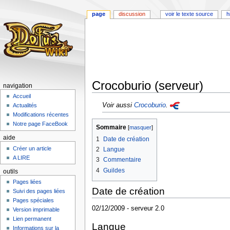
page
discussion
voir le texte source
h
Crocoburio (serveur)
navigation
Accueil
Aller
Aller
Voir aussi
Crocoburio
.
Actualités
à
à
Modifications récentes
la
la
Notre page FaceBook
Sommaire
navigation
recherche
aide
1
Date de création
Créer un article
2
Langue
A LIRE
3
Commentaire
4
Guildes
outils
Pages liées
Date de création
Suivi des pages liées
Pages spéciales
02/12/2009 - serveur 2.0
Version imprimable
Lien permanent
Langue
Informations sur la