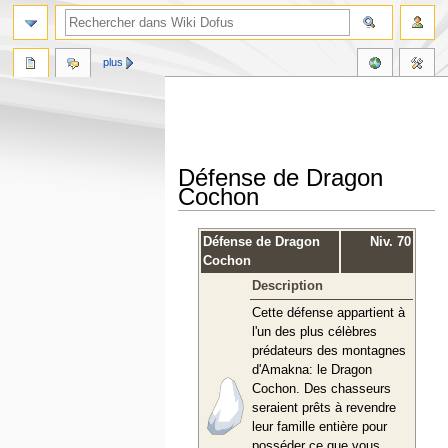
plus
Défense de Dragon
Cochon
Aller
Aller
Défense de Dragon
Niv. 70
à
à
Cochon
la
la
Description
navigation
recherche
Cette défense appartient à
l'un des plus célèbres
prédateurs des montagnes
d'Amakna: le Dragon
Cochon. Des chasseurs
seraient prêts à revendre
leur famille entière pour
posséder ce que vous