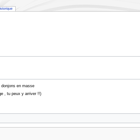
istorique
car donjons en masse
 , tu peux y arriver !!)