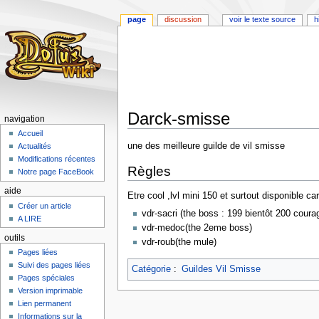
page
discussion
voir le texte source
h
Darck-smisse
navigation
Accueil
Aller
Aller
une des meilleure guilde de vil smisse
Actualités
à
à
Modifications récentes
Règles
la
la
Notre page FaceBook
navigation
recherche
aide
Etre cool ,lvl mini 150 et surtout disponible 
Créer un article
vdr-sacri (the boss : 199 bientôt 200 courage
A LIRE
vdr-medoc(the 2eme boss)
outils
vdr-roub(the mule)
Pages liées
Suivi des pages liées
Catégorie
:
Guildes Vil Smisse
Pages spéciales
Version imprimable
Lien permanent
Informations sur la