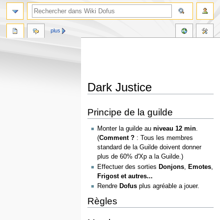
plus
Dark Justice
Aller
Aller
Principe de la guilde
à
à
la
la
Monter la guilde au
niveau 12 min
.
navigation
recherche
(
Comment ?
: Tous les membres
standard de la Guilde doivent donner
plus de 60% d'Xp a la Guilde.)
Effectuer des sorties
Donjons
,
Emotes
,
Frigost et autres...
Rendre
Dofus
plus agréable a jouer.
Règles