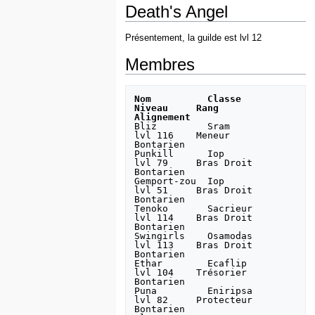
Death's Angel
Présentement, la guilde est lvl 12
Membres
Nom          Classe         
Niveau     Rang          
Alignement
Bliz         Sram           
lvl 116    Meneur        
Bontarien

Punkill      Iop            
lvl 79     Bras Droit    
Bontarien

Gemport-zou  Iop            
lvl 51     Bras Droit    
Bontarien

Tenoko       Sacrieur       
lvl 114    Bras Droit    
Bontarien

Swingirls    Osamodas       
lvl 113    Bras Droit    
Bontarien

Ethar        Ecaflip        
lvl 104    Trésorier     
Bontarien

Puna         Eniripsa       
lvl 82     Protecteur    
Bontarien
