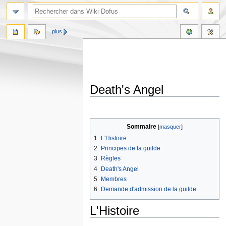
plus
Death's Angel
Aller
Aller
à
à
Sommaire
la
la
1
L'Histoire
navigation
recherche
2
Principes de la guilde
3
Règles
4
Death's Angel
5
Membres
6
Demande d'admission de la guilde
L'Histoire