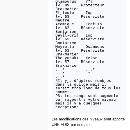
Glamourus    ???            
lvl 89     Protecteur    
Brakmarien

Ft-fouto     Iop            
lvl 63     Réserviste    
Neutre

Atomique     Ecaflip        
lvl 62     Réserviste    
Bontarien

Devil-Gril   Iop            
lvl 65     Réserviste    
Bontarien

Movietta     Osamodas       
lvl 63     Réserviste    
Brakmarien

The-yusuki   Xelor          
lvl 57     Réserviste    
Brakmarien

...*         ...*           
...*       ...*          
...*

*Il y a d'autres membres 
dans la guilde mais il 
serait trop long de tous les 
nommer. 

PS: Les rangs sont augmenté 
par rapport à votre niveau 
mais il y a quelques 
Les modifications des niveaux sont apporté
UNE FOIS par semaine