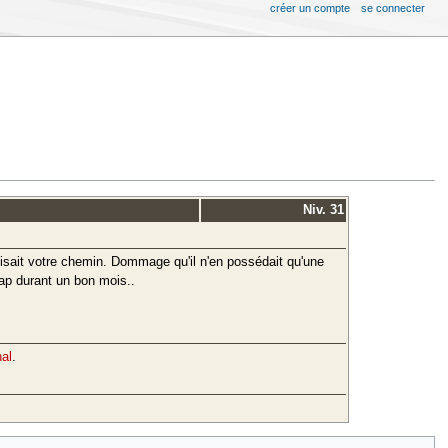
créer un compte
se connecter
Niv. 31
isait votre chemin. Dommage qu'il n'en possédait qu'une
aap durant un bon mois..
nal
.