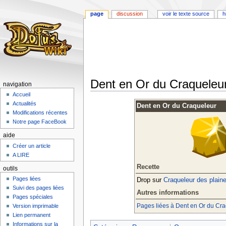
page
discussion
voir le texte source
h
Dent en Or du Craqueleu
navigation
Accueil
Aller
Aller
Actualités
Dent en Or du Craqueleur
à
à
Modifications récentes
la
la
Notre page FaceBook
navigation
recherche
aide
Créer un article
A LIRE
Recette
outils
Pages liées
Drop sur
Craqueleur des plain
Suivi des pages liées
Autres informations
Pages spéciales
Pages liées à Dent en Or du Cr
Version imprimable
Lien permanent
Informations sur la