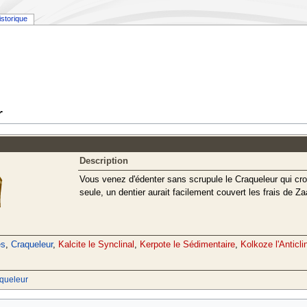
istorique
r
Description
Vous venez d'édenter sans scrupule le Craqueleur qui cro
seule, un dentier aurait facilement couvert les frais de Z
es
,
Craqueleur
,
Kalcite le Synclinal
,
Kerpote le Sédimentaire
,
Kolkoze l'Anticli
aqueleur