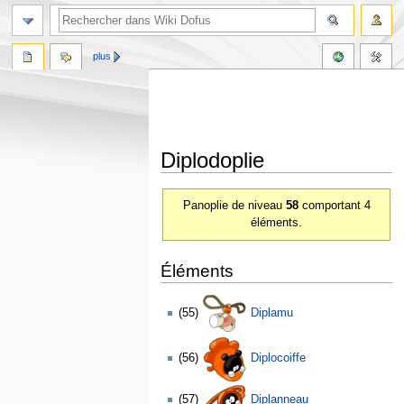
plus
Diplodoplie
Aller
Aller
Panoplie de niveau
58
comportant 4
à
à
éléments.
la
la
navigation
recherche
Éléments
(55)
Diplamu
(56)
Diplocoiffe
(57)
Diplanneau