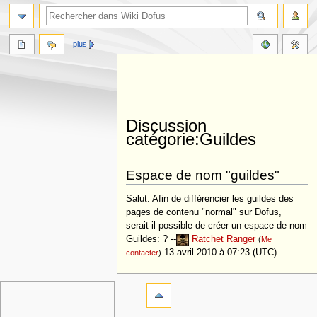
plus
Discussion
catégorie:Guildes
Aller
Aller
Espace de nom "guildes"
à
à
la
la
Salut. Afin de différencier les guildes des
navigation
recherche
pages de contenu "normal" sur Dofus,
serait-il possible de créer un espace de nom
Guildes: ? --
Ratchet Ranger
(
Me
13 avril 2010 à 07:23 (UTC)
contacter
)