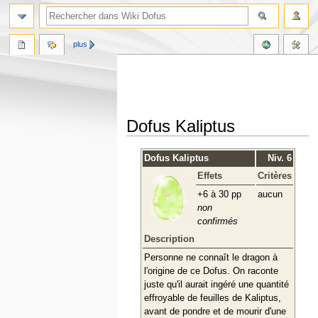
plus
Dofus Kaliptus
Aller
Aller
Dofus Kaliptus
Niv. 6
à
à
Effets
Critères
la
la
navigation
recherche
+6 à 30 pp
aucun
non
confirmés
Description
Personne ne connaît le dragon à
l'origine de ce Dofus. On raconte
juste qu'il aurait ingéré une quantité
effroyable de feuilles de Kaliptus,
avant de pondre et de mourir d'une