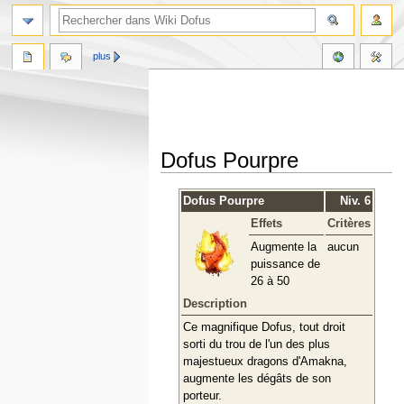
plus
Dofus Pourpre
Aller
Aller
Dofus Pourpre
Niv. 6
à
à
Effets
Critères
la
la
navigation
recherche
Augmente la
aucun
puissance de
26 à 50
Description
Ce magnifique Dofus, tout droit
sorti du trou de l'un des plus
majestueux dragons d'Amakna,
augmente les dégâts de son
porteur.