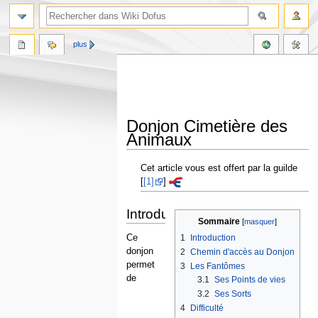
plus
Donjon Cimetière des
Animaux
Aller
Aller
Cet article vous est offert par la guilde
à
à
[
[1]
]
la
la
navigation
recherche
Introduction
Sommaire
1
Introduction
Ce
donjon
2
Chemin d'accès au Donjon
permet
3
Les Fantômes
de
3.1
Ses Points de vies
3.2
Ses Sorts
4
Difficulté