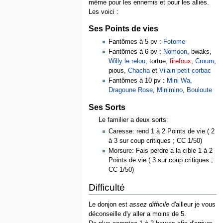
même pour les ennemis et pour les alliés.
Les voici :
Ses Points de vies
Fantômes à 5 pv :
Fotome
Fantômes à 6 pv :
Nomoon
, bwaks,
Willy le relou
, tortue,
firefoux
,
Croum
,
pious,
Chacha
et
Vilain petit corbac
Fantômes à 10 pv :
Mini Wa
,
Dragoune Rose
,
Minimino
,
Bouloute
Ses Sorts
Le familier a deux sorts:
Caresse: rend 1 à 2 Points de vie ( 2
à 3 sur coup critiques ; CC 1/50)
Morsure: Fais perdre a la cible 1 à 2
Points de vie ( 3 sur coup critiques ;
CC 1/50)
Difficulté
Le donjon est
assez difficile
d'ailleur je vous
déconseille d'y aller a moins de 5.