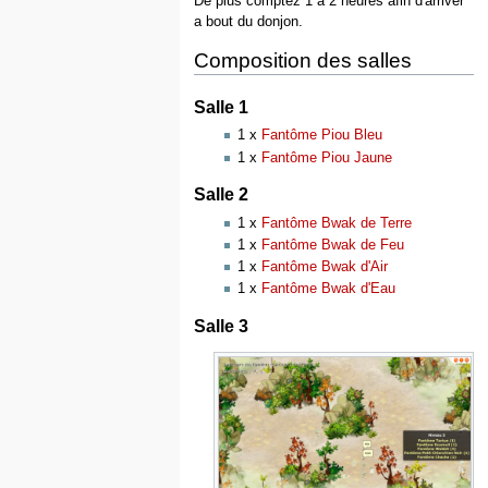
De plus comptez 1 à 2 heures afin d'arriver
a bout du donjon.
Composition des salles
Salle 1
1 x
Fantôme Piou Bleu
1 x
Fantôme Piou Jaune
Salle 2
1 x
Fantôme Bwak de Terre
1 x
Fantôme Bwak de Feu
1 x
Fantôme Bwak d'Air
1 x
Fantôme Bwak d'Eau
Salle 3