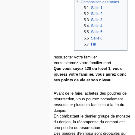
5
Composition des salles
5.1
Salle 1
5.2
Salle 2
5.3
Salle 3
5.4
Salle 4
5.5
Salle 5
5.6
Salle 6
5.7
Fin
ressusciter votre familier.
Vous incarnez votre familier mort.
Que vous soyez 120 ou level 1, vous
jouerez votre familier, vous aurez donc
ses points de vie et son niveau
Avant de le faire, achetez des poudres de
résurrection, vous pourrez normalement
ressusciter plusieurs familiers à la fin du
donjon.
En combattant le dernier groupe de monstre
du donjon, la récompense du combat est
une poudre de résurrection.
Des poudres d'eniripsa sont dropables sur