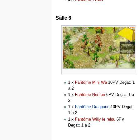
Salle 6
1 x
Fantôme Mini Wa
10PV Degat: 1
a 2
1 x
Fantôme Nomoo
6PV Degat: 1 a
2
1 x
Fantôme Dragoune
10PV Degat:
1 a 2
1 x
Fantôme Willy le relou
6PV
Degat: 1 a 2