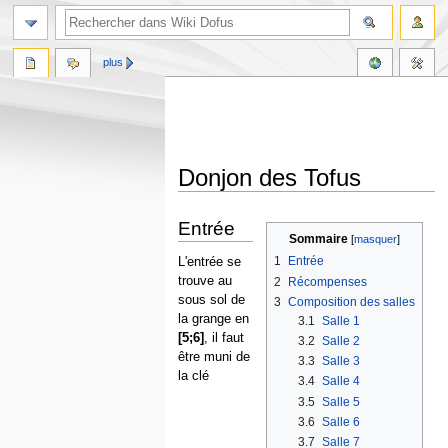
plus
Donjon des Tofus
Aller
Aller
Entrée
à
à
Sommaire
la
la
1
Entrée
L'entrée se
navigation
recherche
trouve au
2
Récompenses
sous sol de
3
Composition des salles
la grange en
3.1
Salle 1
[5;6]
, il faut
3.2
Salle 2
être muni de
3.3
Salle 3
la clé
3.4
Salle 4
3.5
Salle 5
3.6
Salle 6
3.7
Salle 7