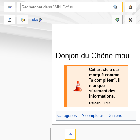
plus
Donjon du Chêne mou
Aller
Aller
Cet article a été
à
à
marqué comme
la
la
"à compléter". Il
navigation
recherche
manque
sûrement des
informations.
Raison :
Tout
Catégories
:
A completer
Donjons