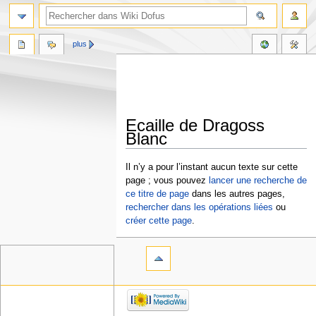
plus
Ecaille de Dragoss
Blanc
Aller
Aller
Il n’y a pour l’instant aucun texte sur cette
à
à
page ; vous pouvez
lancer une recherche de
la
la
ce titre de page
dans les autres pages,
navigation
recherche
rechercher dans les opérations liées
ou
créer cette page
.