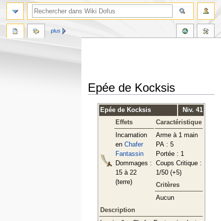
plus
Epée de Kocksis
Aller
Aller
Epée de Kocksis
Niv. 41
à
à
Effets
Caractéristique
la
la
navigation
recherche
Incarnation
Arme à 1 main
en
Chafer
PA : 5
Fantassin
Portée : 1
Dommages :
Coups Critique :
15 à 22
1/50 (+5)
(terre)
Critères
Aucun
Description