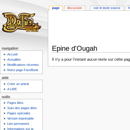
page
discussion
voir le texte source
h
Epine d'Ougah
navigation
Accueil
Aller
Aller
Il n’y a pour l’instant aucun texte sur cette p
Actualités
à
à
Modifications récentes
la
la
Notre page FaceBook
navigation
recherche
aide
Créer un article
A LIRE
outils
Pages liées
Suivi des pages liées
Pages spéciales
Version imprimable
Lien permanent
Informations sur la