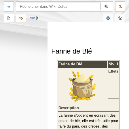
plus
Farine de Blé
Aller
Aller
Farine de Blé
Niv. 1
à
à
Effets
la
la
navigation
recherche
Description
La farine s'obtient en écrasant des
grains de blé, elle est très utile pour
faire du pain, des crêpes, des