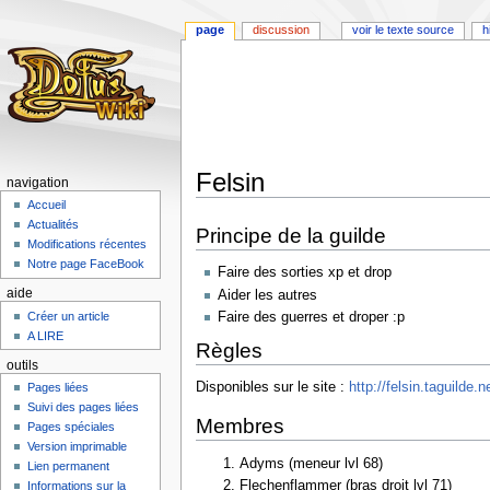
page
discussion
voir le texte source
h
Felsin
navigation
Accueil
Aller
Aller
Actualités
Principe de la guilde
à
à
Modifications récentes
la
la
Notre page FaceBook
Faire des sorties xp et drop
navigation
recherche
aide
Aider les autres
Faire des guerres et droper :p
Créer un article
A LIRE
Règles
outils
Disponibles sur le site :
http://felsin.taguilde.n
Pages liées
Suivi des pages liées
Membres
Pages spéciales
Version imprimable
Adyms (meneur lvl 68)
Lien permanent
Flechenflammer (bras droit lvl 71)
Informations sur la