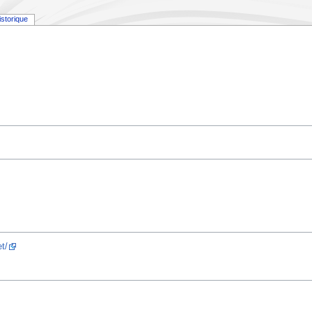
istorique
et/