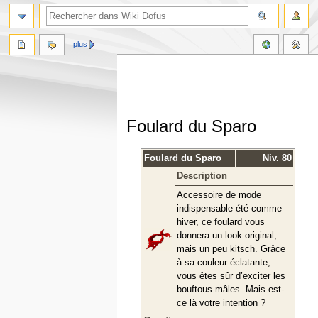
plus
Foulard du Sparo
Aller
Aller
Foulard du Sparo
Niv. 80
à
à
Description
la
la
navigation
recherche
Accessoire de mode
indispensable été comme
hiver, ce foulard vous
donnera un look original,
mais un peu kitsch. Grâce
à sa couleur éclatante,
vous êtes sûr d’exciter les
bouftous mâles. Mais est-
ce là votre intention ?