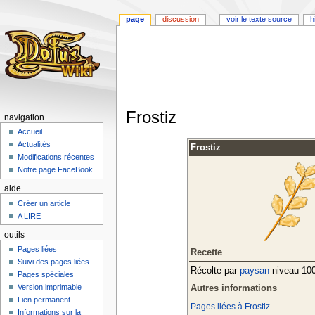
page
discussion
voir le texte source
h
Frostiz
navigation
Accueil
Aller
Aller
Actualités
Frostiz
à
à
Modifications récentes
la
la
Notre page FaceBook
navigation
recherche
aide
Créer un article
A LIRE
outils
Pages liées
Recette
Suivi des pages liées
Récolte par
paysan
niveau 100
Pages spéciales
Version imprimable
Autres informations
Lien permanent
Pages liées à Frostiz
Informations sur la