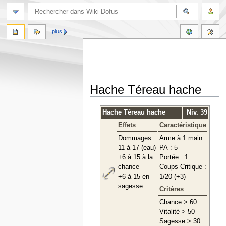
plus
Hache Téreau hache
Aller
Aller
Hache Téreau hache
Niv. 39
à
à
Effets
Caractéristique
la
la
navigation
recherche
Dommages :
Arme à 1 main
11 à 17 (eau)
PA : 5
+6 à 15 à la
Portée : 1
chance
Coups Critique :
+6 à 15 en
1/20 (+3)
sagesse
Critères
Chance > 60
Vitalité > 50
Sagesse > 30