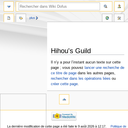
plus
Hihou's Guild
Aller
Aller
Il n’y a pour l’instant aucun texte sur cette
à
à
page ; vous pouvez
lancer une recherche de
la
la
ce titre de page
dans les autres pages,
navigation
recherche
rechercher dans les opérations liées
ou
créer cette page
.
La dernière modification de cette page a été faite le 9 août 2026 à 12:17.
Politique de