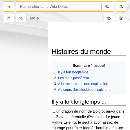
plus
Histoires du monde
Aller
Aller
Sommaire
à
à
1
Il y a fort longtemps ...
la
la
2
Les mois passèrent
navigation
recherche
3
A la recherche d'une explication
4
Au cours des siècles qui suivirent
Il y a fort longtemps ...
... un dragon du nom de Bolgrot arriva dans
la Province éternelle d'Amakna. Le jeune
Rykke Errel fut le seul à avoir assez de
courage pour faire face à l'horrible créature.