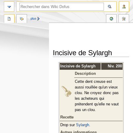
plus
Incisive de Sylargh
Aller
Aller
Incisive de Sylargh
Niv. 200
à
à
Description
la
la
navigation
recherche
Cette dent creuse est
aussi rouillée qu'un vieux
clou. Ne croyez donc pas
les acheteurs qui
prétendent qu'elle ne vaut
pas un clou.
Recette
Drop sur
Sylargh
.
Autres informations