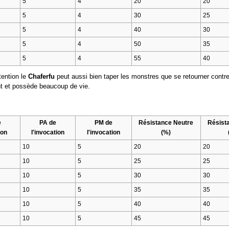
5
4
20
20
5
4
30
25
5
4
40
30
5
4
50
35
5
4
55
40
tention le
Chaferfu
peut aussi bien taper les monstres que se retourner contr
nt et possède beaucoup de vie.
e
PA de
PM de
Résistance Neutre
Résist
ion
l'invocation
l'invocation
(%)
10
5
20
20
10
5
25
25
10
5
30
30
10
5
35
35
10
5
40
40
10
5
45
45