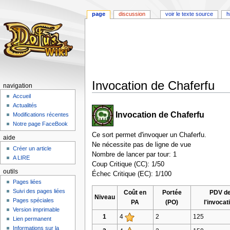
page
discussion
voir le texte source
h
Invocation de Chaferfu
navigation
Accueil
Aller
Aller
Actualités
Invocation de Chaferfu
à
à
Modifications récentes
la
la
Notre page FaceBook
navigation
recherche
Ce sort permet d'invoquer un Chaferfu.
aide
Ne nécessite pas de ligne de vue
Créer un article
Nombre de lancer par tour: 1
A LIRE
Coup Critique (CC): 1/50
outils
Échec Critique (EC): 1/100
Pages liées
Suivi des pages liées
Coût en
Portée
PDV d
Niveau
Pages spéciales
PA
(PO)
l'invocat
Version imprimable
1
4
2
125
Lien permanent
Informations sur la