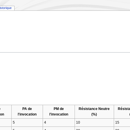
istorique
e
PA de
PM de
Résistance Neutre
Résist
ion
l'invocation
l'invocation
(%)
5
4
10
15