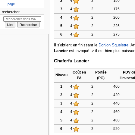
2
4
2
150
page
3
4
2
175
rechercher
4
4
2
200
5
4
2
225
6
4
2
275
Il s'obtient en finissant le
Donjon Squelette
. At
Lancier
est invoqué -> il est bien plus puissa
Chaferfu Lancier
Coût en
Portée
PDV d
Niveau
PA
(PO)
l'invocat
1
4
2
400
2
4
2
420
3
4
2
440
4
4
2
460
5
4
2
480
6
4
2
520