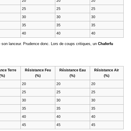
20
20
20
25
25
25
30
30
30
35
35
35
40
40
40
e son lanceur. Prudence donc. Lors de coups critiques, un
Chaferfu
ance Terre
Résistance Feu
Résistance Eau
Résistance Air
(%)
(%)
(%)
(%)
20
20
20
25
25
25
30
30
30
35
35
35
40
40
40
45
45
45