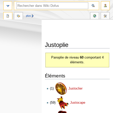
plus
Justoplie
Aller
Aller
Panoplie de niveau
60
comportant 4
à
à
éléments.
la
la
navigation
recherche
Éléments
(1)
Justoclier
(59)
Justocape