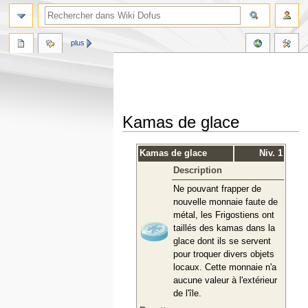
plus
Kamas de glace
Aller
Aller
Kamas de glace
Niv. 1
à
à
Description
la
la
navigation
recherche
Ne pouvant frapper de
nouvelle monnaie faute de
métal, les Frigostiens ont
taillés des kamas dans la
glace dont ils se servent
pour troquer divers objets
locaux. Cette monnaie n'a
aucune valeur à l'extérieur
de l'île.