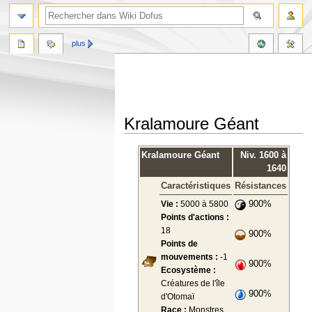
plus
Kralamoure Géant
Aller
Aller
Kralamoure Géant
Niv. 1600 à
à
à
1640
la
la
Caractéristiques
Résistances
navigation
recherche
Vie :
5000 à 5800
900%
Points d'actions :
18
900%
Points de
mouvements :
-1
900%
Ecosystème :
Créatures de l'île
900%
d'Otomaï
Race :
Monstres