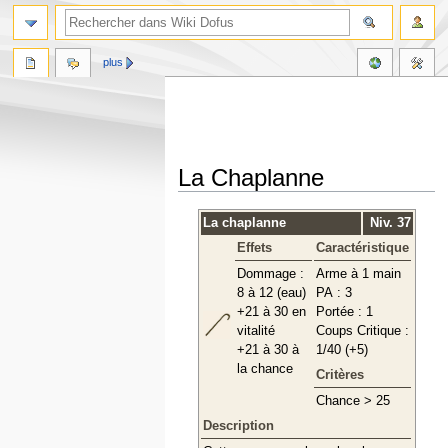
plus
La Chaplanne
Aller
Aller
La chaplanne
Niv. 37
à
à
Effets
Caractéristique
la
la
navigation
recherche
Dommage :
Arme à 1 main
8 à 12 (eau)
PA : 3
+21 à 30 en
Portée : 1
vitalité
Coups Critique :
+21 à 30 à
1/40 (+5)
la chance
Critères
Chance > 25
Description