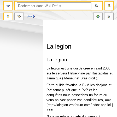
plus
La legion
Aller
Aller
La légion :
à
à
la
la
La légion est une guilde créé en avril 2008
navigation
recherche
sur le serveur Helsephine par Rastadidas et
Jamaiqua ( Meneur et Bras droit ).
Cette guilde favorise le PvM les donjons et
l'artisanat plutôt que le PvP et les
conquêtes nous possédons un forum ou
vous pouvez posez vos candidatures, ==>
[http://lalegion.vraiforum.com/index.php ici ]
<== .
Nous recrutons a partir du niveau 30