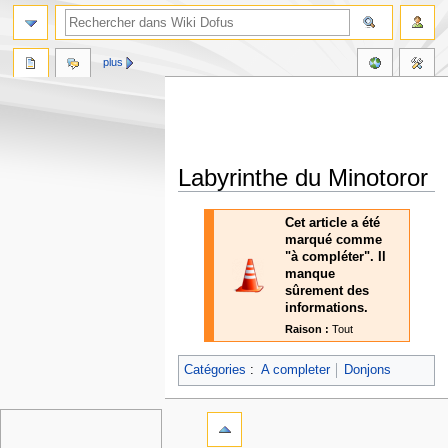
plus
Labyrinthe du Minotoror
Aller
Aller
Cet article a été
à
à
marqué comme
la
la
"à compléter". Il
navigation
recherche
manque
sûrement des
informations.
Raison :
Tout
Catégories
:
A completer
Donjons