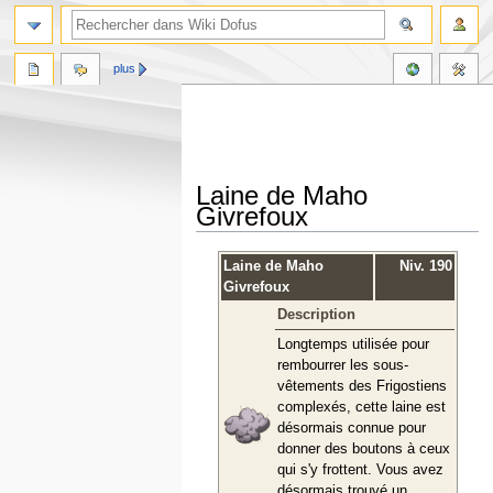
plus
Laine de Maho
Givrefoux
Aller
Aller
Laine de Maho
Niv. 190
à
à
Givrefoux
la
la
Description
navigation
recherche
Longtemps utilisée pour
rembourrer les sous-
vêtements des Frigostiens
complexés, cette laine est
désormais connue pour
donner des boutons à ceux
qui s'y frottent. Vous avez
désormais trouvé un