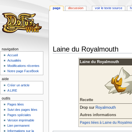
page
discussion
voir le texte source
h
Laine du Royalmouth
navigation
Accueil
Aller
Aller
Actualités
Laine du Royalmouth
à
à
Modifications récentes
la
la
Notre page FaceBook
navigation
recherche
aide
Créer un article
A LIRE
outils
Recette
Pages liées
Drop sur
Royalmouth
Suivi des pages liées
Autres informations
Pages spéciales
Version imprimable
Pages liées à Laine du Royalmo
Lien permanent
Informations sur la