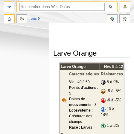
plus
Larve Orange
Aller
Aller
Larve Orange
Niv. 8 à 12
à
à
Caractéristiques
Résistances
la
la
navigation
recherche
Vie :
40 à 60
5 à 9%
Points d'actions :
-9 à -5%
5
Points de
-9 à -5%
mouvements :
3
10 à
Ecosystème :
14%
Créatures des
champs
1 à 5%
Race :
Larves