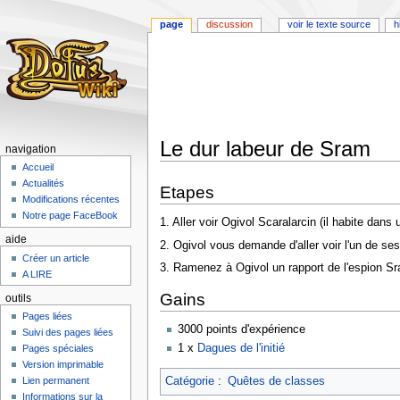
page
discussion
voir le texte source
h
Le dur labeur de Sram
navigation
Accueil
Aller
Aller
Actualités
Etapes
à
à
Modifications récentes
la
la
Notre page FaceBook
1. Aller voir Ogivol Scaralarcin (il habite da
navigation
recherche
aide
2. Ogivol vous demande d'aller voir l'un de ses
Créer un article
3. Ramenez à Ogivol un rapport de l'espion S
A LIRE
Gains
outils
Pages liées
3000 points d'expérience
Suivi des pages liées
1 x
Dagues de l'initié
Pages spéciales
Version imprimable
Lien permanent
Catégorie
:
Quêtes de classes
Informations sur la