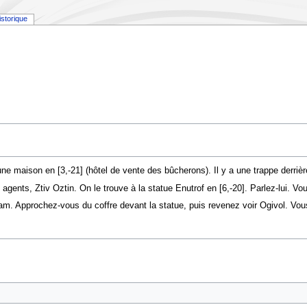
istorique
ns une maison en [3,-21] (hôtel de vente des bûcherons). Il y a une trappe der
 agents, Ztiv Oztin. On le trouve à la statue Enutrof en [6,-20]. Parlez-lui. V
ram. Approchez-vous du coffre devant la statue, puis revenez voir Ogivol. V