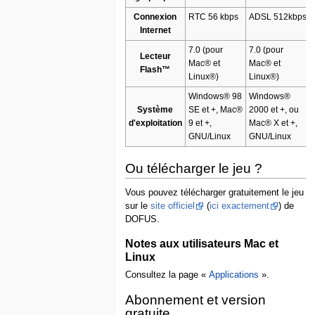
Connexion
RTC 56 kbps
ADSL 512kbps
Internet
7.0 (pour
7.0 (pour
Lecteur
Mac® et
Mac® et
Flash™
Linux®)
Linux®)
Windows® 98
Windows®
Système
SE et +, Mac®
2000 et +, ou
d'exploitation
9 et +,
Mac® X et +,
GNU/Linux
GNU/Linux
Ou télécharger le jeu ?
Vous pouvez télécharger gratuitement le jeu
sur le
site officiel
(
ici exactement
) de
DOFUS.
Notes aux utilisateurs Mac et
Linux
Consultez la page «
Applications
».
Abonnement et version
gratuite