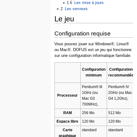
1.6
Les mise à jours
2
Les serveurs
Le jeu
Configuration requise
Vous pouvez jouer sur Windows®, Linux®
ou Mac®. DOFUS est un jeu qui fonctionne
sur une configuration informatique familiale.
Configuration
Configuration
minimum
recommandée
Pentium® III
Pentium® IV
1GHz (ou
2GHz (ou Mac
Processeur
Mac G3
G4 1,2Ghz),
700MHz),
RAM
256 Mo
512 Mo
Espace libre
120 Mo
120 Mo
Carte
standard
standard
graphique