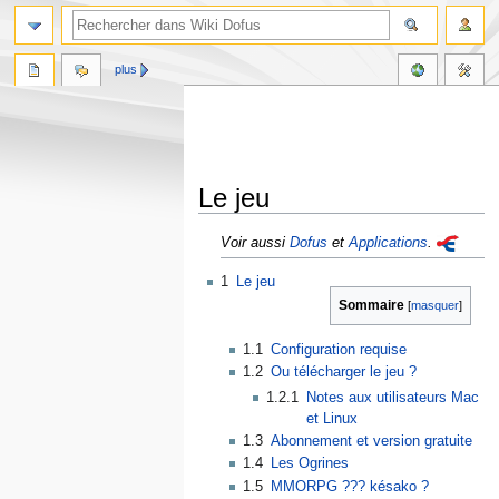
plus
Le jeu
Aller
Aller
Voir aussi
Dofus
et
Applications
.
à
à
1
Le jeu
la
la
Sommaire
navigation
recherche
1.1
Configuration requise
1.2
Ou télécharger le jeu ?
1.2.1
Notes aux utilisateurs Mac
et Linux
1.3
Abonnement et version gratuite
1.4
Les Ogrines
1.5
MMORPG ??? késako ?