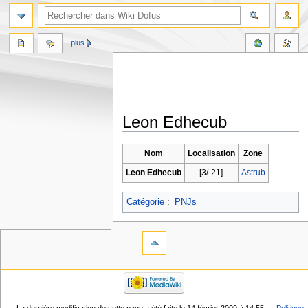
plus
Leon Edhecub
Aller
Aller
Nom
Localisation
Zone
à
à
Leon Edhecub
[3/-21]
Astrub
la
la
navigation
recherche
Catégorie
:
PNJs