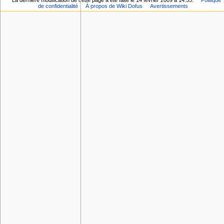
La dernière modification de cette page a été faite le 14 février 2009 à 14:55.
Politique
de confidentialité
À propos de Wiki Dofus
Avertissements