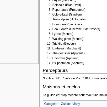
Fayiia (Meneuse)
Solocola (Bras Droit)
Pupu-fatale (Protecteur)
Colere-fatal (Gardien)
Jeanvaljean (Diplomate)
Liisogryne (Secrétaire)
Peau-Morte (Chercheur de trésors)
Lytrax (Mentor)
Walking-plant (Mentor)
Trickiie (Eleveur)
Ex-heeal (Marchand)
The-destiiner (Apprenti)
Cryshwin (Apprenti)
Ex-peeration (Apprenti)
Percepteurs
Nombre : 0/1 Points de Vie : 1100 Bonus aux 
Maisons et enclos
La guilde est trop récente pour avoir une mai
Catégorie
:
Guildes Many