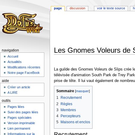
page
discussion
voir le texte source
h
Les Gnomes Voleurs de S
navigation
Accueil
Aller
Aller
Actualités
à
à
Modifications récentes
La guilde des Gnomes Voleurs de Slips crée le 
la
la
Notre page FaceBook
télévisée d'animation South Park de Trey Par
navigation
recherche
prise de tête. Il lui vaut également de nombr
aide
Créer un article
Sommaire
A LIRE
1
Recrutement
outils
2
Règles
Pages liées
3
Membres
Suivi des pages liées
4
Percepteurs
Pages spéciales
5
Maisons et enclos
Version imprimable
Lien permanent
Recrutement
Informations sur la