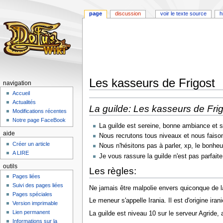
page
discussion
voir le texte source
h
Les kasseurs de Frigost
navigation
Accueil
Aller
Aller
Actualités
La guilde: Les kasseurs de Fri
à
à
Modifications récentes
la
la
Notre page FaceBook
La guilde est sereine, bonne ambiance et sor
navigation
recherche
aide
Nous recrutons tous niveaux et nous faison
Créer un article
Nous n'hésitons pas à parler, xp, le bonheu
A LIRE
Je vous rassure la guilde n'est pas parfait
outils
Les règles:
Pages liées
Suivi des pages liées
Ne jamais être malpolie envers quiconque de la
Pages spéciales
Le meneur s'appelle Irania. Il est d'origine iran
Version imprimable
Lien permanent
La guilde est niveau 10 sur le serveur Agride,
Informations sur la