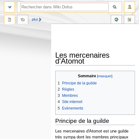
plus
Les mercenaires
d'Atomot
Aller
Aller
Sommaire
à
à
1
Principe de la guilde
la
la
2
Règles
navigation
recherche
3
Membres
4
Site internet
5
Evènements
Principe de la guilde
Les mercenaires d'Atomot est une guilde
très sympa dont les membres principaux