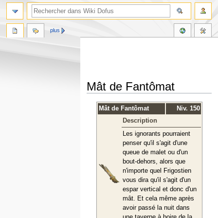
plus
Mât de Fantômat
Aller
Aller
Mât de Fantômat
Niv. 150
à
à
Description
la
la
navigation
recherche
Les ignorants pourraient
penser qu'il s'agit d'une
queue de malet ou d'un
bout-dehors, alors que
n'importe quel Frigostien
vous dira qu'il s'agit d'un
espar vertical et donc d'un
mât. Et cela même après
avoir passé la nuit dans
une taverne à boire de la