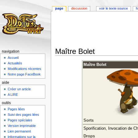
page
discussion
voir le texte source
h
Maître Bolet
navigation
Accueil
Aller
Aller
Actualités
Maître Bolet
à
à
Modifications récentes
la
la
Notre page FaceBook
navigation
recherche
aide
Créer un article
A LIRE
outils
Pages liées
Suivi des pages liées
Sorts
Pages spéciales
Version imprimable
Sporification, Invocation d
Lien permanent
Drops
Informations sur la