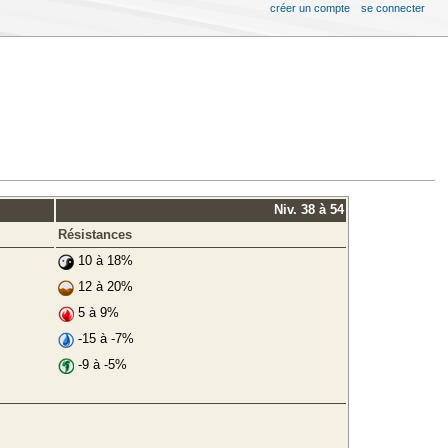
créer un compte
se connecter
Niv. 38 à 54
Résistances
10 à 18%
12 à 20%
5 à 9%
-15 à -7%
-9 à -5%