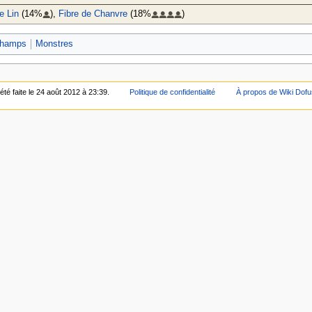
e Lin
(14%
),
Fibre de Chanvre
(18%
)
champs
Monstres
été faite le 24 août 2012 à 23:39.
Politique de confidentialité
À propos de Wiki Dofu