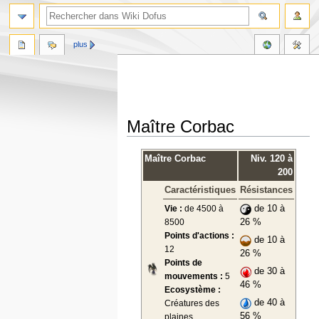
plus
Maître Corbac
Aller
Aller
Maître Corbac
Niv. 120 à
à
à
200
la
la
Caractéristiques
Résistances
navigation
recherche
Vie :
de 4500 à
de 10 à
8500
26 %
Points d'actions :
de 10 à
12
26 %
Points de
de 30 à
mouvements :
5
46 %
Ecosystème :
de 40 à
Créatures des
56 %
plaines