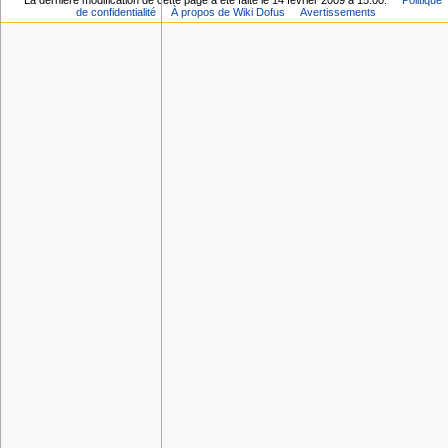
La dernière modification de cette page a été faite le 14 février 2009 à 15:00.
Politique
de confidentialité
À propos de Wiki Dofus
Avertissements