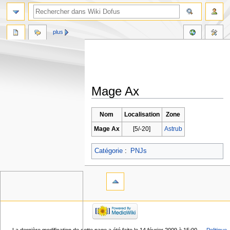
plus
Mage Ax
Aller
Aller
Nom
Localisation
Zone
à
à
Mage Ax
[5/-20]
Astrub
la
la
navigation
recherche
Catégorie
:
PNJs