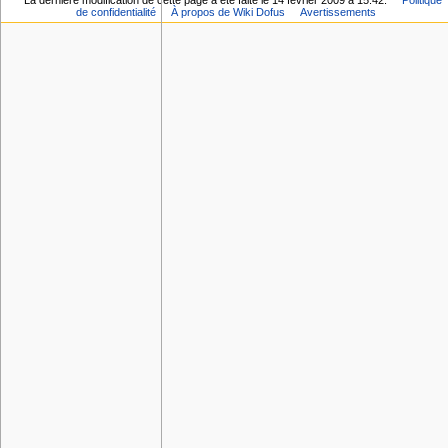
La dernière modification de cette page a été faite le 14 février 2009 à 15:42.
Politique
de confidentialité
À propos de Wiki Dofus
Avertissements