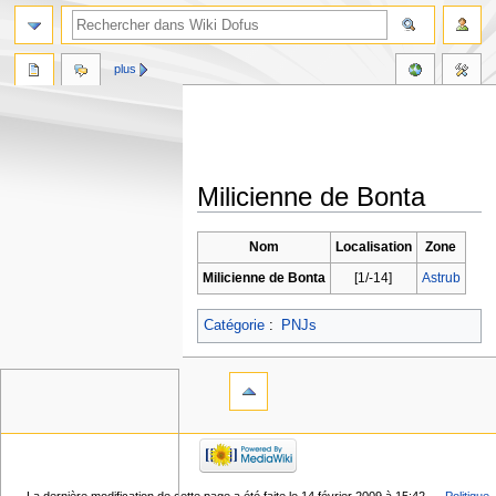
plus
Milicienne de Bonta
Aller
Aller
Nom
Localisation
Zone
à
à
Milicienne de Bonta
[1/-14]
Astrub
la
la
navigation
recherche
Catégorie
:
PNJs