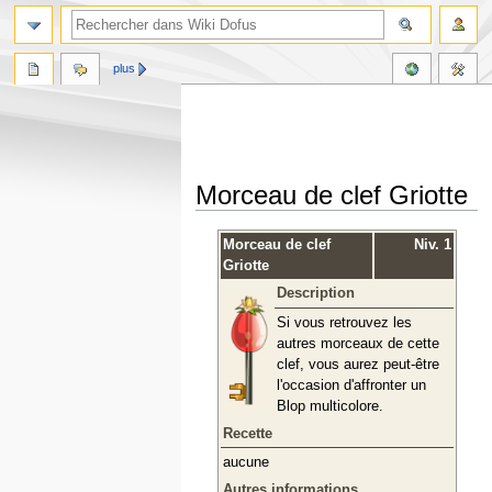
plus
Morceau de clef Griotte
Aller
Aller
Morceau de clef
Niv. 1
à
à
Griotte
la
la
Description
navigation
recherche
Si vous retrouvez les
autres morceaux de cette
clef, vous aurez peut-être
l'occasion d'affronter un
Blop multicolore.
Recette
aucune
Autres informations